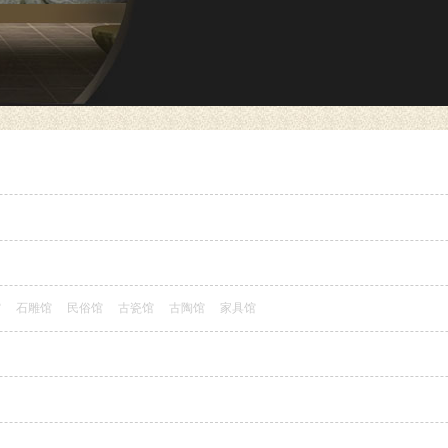
馆
石雕馆
民俗馆
古瓷馆
古陶馆
家具馆