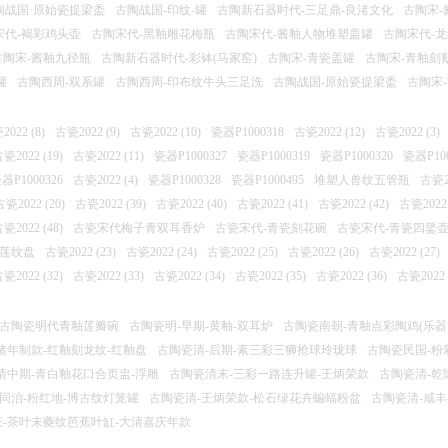
陶战国·原始瓷提梁盉
古陶战国-印纹-罐
古陶新石器时代-三足鼎-良渚文化
古陶宋-
宋代-褐彩鸡头壶
古陶宋代-黑釉雕花梅瓶
古陶宋代-酱釉人物堆塑盖罐
古陶宋代-
古陶宋-酱釉九径瓶
古陶新石器时代-彩钵(马家窑)
古陶宋-青瓷盖罐
古陶宋-青釉刻
罐
古陶西周-双系罐
古陶西周-印布纹牛头三足洗
古陶战国-原始瓷提梁盉
古陶宋
022 (8)
古瓷2022 (9)
古瓷2022 (10)
瓷器P1000318
古瓷2022 (12)
古瓷2022 (3)
瓷2022 (19)
古瓷2022 (11)
瓷器P1000327
瓷器P1000319
瓷器P1000320
瓷器P100
器P1000326
古瓷2022 (4)
瓷器P1000328
瓷器P1000495
堆塑人兽纹五管瓶
古瓷20
古瓷2022 (20)
古瓷2022 (39)
古瓷2022 (40)
古瓷2022 (41)
古瓷2022 (42)
古瓷2022 
瓷2022 (48)
古瓷宋代梅子青双耳香炉
古瓷宋代-青瓷刻花碗
古瓷宋代-青瓷四鋬壶
束莲纹盘
古瓷2022 (23)
古瓷2022 (24)
古瓷2022 (25)
古瓷2022 (26)
古瓷2022 (27)
瓷2022 (32)
古瓷2022 (33)
古瓷2022 (34)
古瓷2022 (35)
古瓷2022 (36)
古瓷2022 
古陶瓷明代青釉莲瓣碗
古陶瓷明-早期-黄釉-双耳炉
古陶瓷南朝-青釉点彩陶鸡(乐器
绪年制款-红釉刻龙纹-红釉盘
古陶瓷清-后期-素三彩三狮抢球玲珑球
古陶瓷民国-粉
清中期-青白釉花口合页盅-浮雕
古陶瓷清末-三彩一路连升罐-王炳荣款
古陶瓷清-乾
-同治-粉红地-博古纹灯笼罐
古陶瓷清-王炳荣款-松石绿花卉蝙蝠粉盆
古陶瓷清-咸丰
庆-茶叶末夔纹芭蕉叶缸-大清嘉庆年款