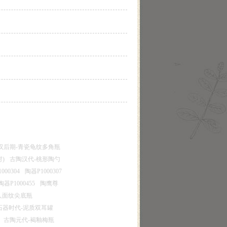
汉后期-青瓷龟纹多角瓶
)
古陶汉代-桃形陶勺
000304
陶器P1000307
陶器P1000455
陶鹰尊
人面纹尖底瓶
石器时代-泥质双耳罐
古陶元代-褐釉梅瓶