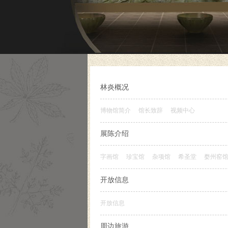
林炎概况
博物馆简介
馆长致辞
视频中心
展陈介绍
字画馆
珍宝馆
杂项馆
希圣堂
婺州窑
开放信息
开放信息
周边旅游