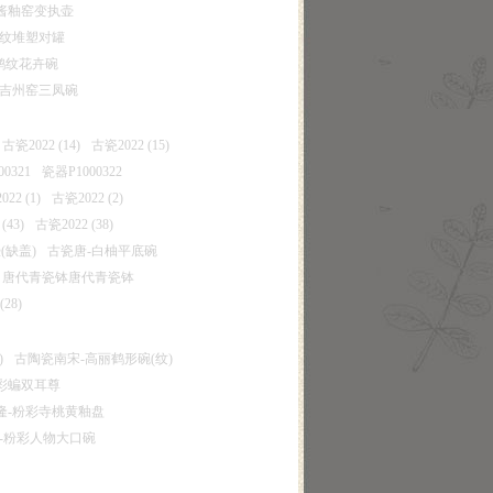
酱釉窑变执壶
龙纹堆塑对罐
鹅纹花卉碗
-吉州窑三凤碗
古瓷2022 (14)
古瓷2022 (15)
0321
瓷器P1000322
22 (1)
古瓷2022 (2)
(43)
古瓷2022 (38)
(缺盖)
古瓷唐-白柚平底碗
唐代青瓷钵唐代青瓷钵
(28)
)
古陶瓷南宋-高丽鹤形碗(纹)
彩蝙双耳尊
隆-粉彩寺桃黄釉盘
-粉彩人物大口碗