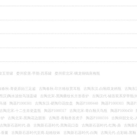
纹五管罐
婺州窑唐-早期-四系罐
婺州窑北宋-螭龙铜钱座梅瓶
陶春秋-青瓷原始三足鉴
古陶春秋-印方格纹贯耳瓶
古陶东汉-白釉双龙柄瓶
古陶东
(西汉)陶水波纹鸟顶盖罐
古陶北宋-黑陶夔纹长方形香炉
古陶汉代-铺首双系穿带瓶(对
马俑
陶器P1000301
古陶东汉-硬陶印花纹盘
陶器P1000448
陶器P1000303
陶器P1
古陶北宋-十二生肖瓷盖瓶
陶器P1000317
古陶北宋-青白釉天鸟瓶
陶器P1000450
香炉
古陶北宋-黑陶花边圆形
古陶晋-青釉兽首虎子
陶器P1000316
古陶仰韶文化-
古陶新石器时代-鼎
古陶新石器时代-黑陶花口壶
古陶新石器时代-红陶-鼎
古陶新
-香薰
古陶新石器时代至商-划格纹钵
古陶新石器时代-白陶
古陶元代-点彩碗-黑釉