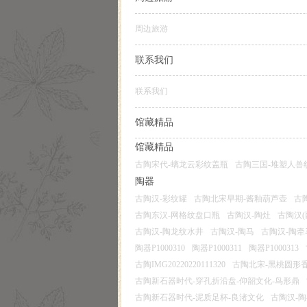
周边旅游
联系我们
联系我们
馆藏精品
馆藏精品
古陶宋代-螭龙云彩纹盖瓶
古陶三国-堆塑人兽
陶器
古陶汉-彩纹罐
古陶北宋早期-酱釉葫芦壶
古
古陶东汉-网格纹盘口瓶
古陶汉-陶灶
古陶汉
古陶汉-陶龙纹水井
古陶汉-陶马
古陶汉-陶牵
陶器P1000310
陶器P1000311
陶器P1000313
古陶IMG20220220111320
古陶北宋-黑桃圆形
古陶新石器时代-穿孔折沿盘-仰韶文化-鸟形鼎
古陶新石器时代-泥质足杯-良渚文化
古陶汉-陶